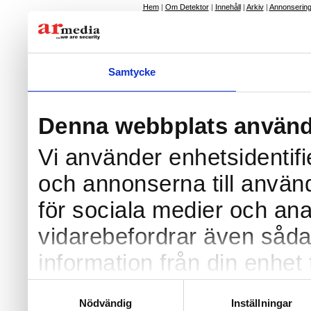
Hem
|
Om Detektor
|
Innehåll
|
Arkiv
|
Annonserin
Press
|
Kontakta o
Copyright © 2026 AR Media International AB 
Samtycke
Denna webbplats använd
Vi använder enhetsidentifi
och annonserna till använd
för sociala medier och anal
vidarebefordrar även såda
information från din enhet 
annons- och analysföreta
Samtyckesval
Nödvändig
Inställningar