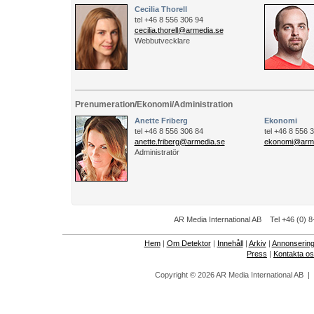
Cecilia Thorell
tel +46 8 556 306 94
cecilia.thorell@armedia.se
Webbutvecklare
Prenumeration/Ekonomi/Administration
Anette Friberg
Ekonomi
tel +46 8 556 306 84
tel +46 8 556 
anette.friberg@armedia.se
ekonomi@arme
Administratör
AR Media International AB Tel +46 (0) 8
Hem
|
Om Detektor
|
Innehåll
|
Arkiv
|
Annonserin
Press
|
Kontakta o
Copyright © 2026 AR Media International AB 