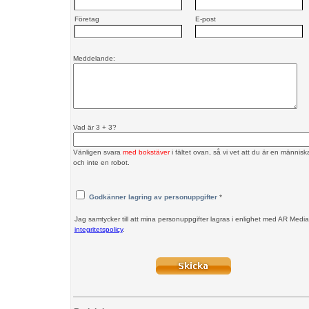
Företag
E-post
Meddelande:
Vad är 3 + 3?
Vänligen svara
med bokstäver
i fältet ovan, så vi vet att du är en människ
och inte en robot.
Godkänner lagring av personuppgifter
*
Jag samtycker till att mina personuppgifter lagras i enlighet med AR Media
integritetspolicy
.