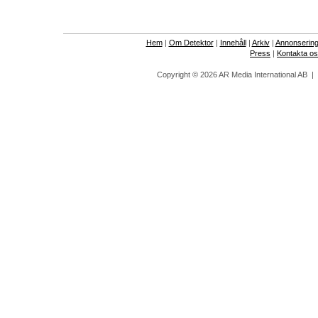
Hem
|
Om Detektor
|
Innehåll
|
Arkiv
|
Annonserin
Press
|
Kontakta o
Copyright © 2026 AR Media International AB 