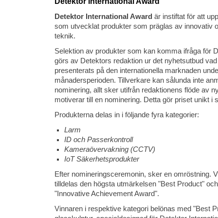
Detektor International Award
Detektor International Award
är instiftat för att 
som utvecklat produkter som präglas av innovati
teknik.
Selektion av produkter som kan komma ifråga för De
görs av Detektors redaktion ur det nyhetsutbud vad
presenterats på den internationella marknaden und
månadersperioden. Tillverkare kan sålunda inte anm
nominering, allt sker utifrån redaktionens flöde av n
motiverar till en nominering. Detta gör priset unikt 
Produkterna delas in i följande fyra kategorier:
Larm
ID och Passerkontroll
Kameraövervakning (CCTV)
IoT Säkerhetsprodukter
Efter nomineringsceremonin, sker en omröstning. Vi
tilldelas den högsta utmärkelsen "Best Product" och
"Innovative Achievement Award".
Vinnaren i respektive kategori belönas med "Best 