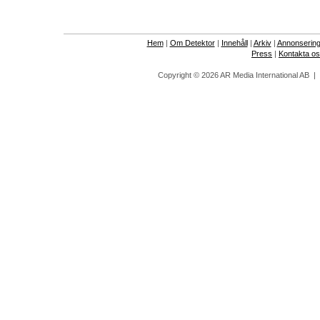
Hem
|
Om Detektor
|
Innehåll
|
Arkiv
|
Annonserin
Press
|
Kontakta o
Copyright © 2026 AR Media International AB 