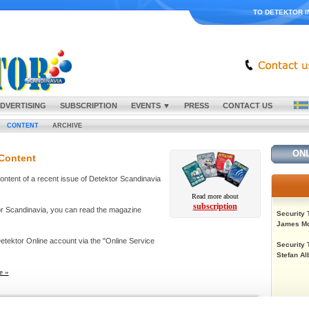
TO DETEKTOR I
DVERTISING
SUBSCRIPTION
EVENTS ▼
PRESS
CONTACT US
CONTENT
ARCHIVE
ONL
 Content
content of a recent issue of Detektor Scandinavia
Read more about
subscription
tor Scandinavia, you can read the magazine
Security 
James Mc
tektor Online account via the "Online Service
Security 
Stefan Al
e »
2 - 2026