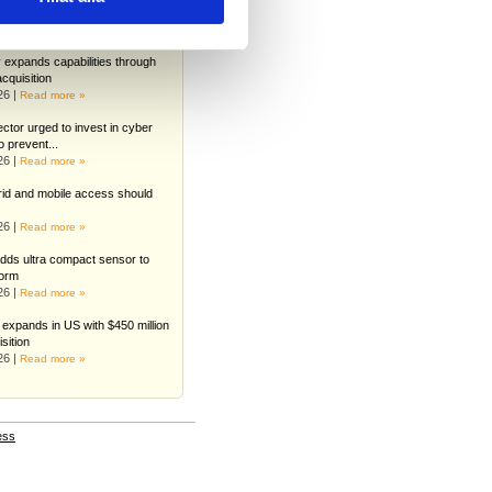
es
26 |
Read more »
expands capabilities through
cquisition
26 |
Read more »
ctor urged to invest in cyber
o prevent...
26 |
Read more »
id and mobile access should
26 |
Read more »
dds ultra compact sensor to
form
26 |
Read more »
expands in US with $450 million
sition
26 |
Read more »
ess