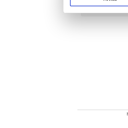
Ap
Pr
Pr