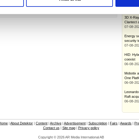
stec Systems får ansvar för screening-lösning på Cannes filmfestival.
enterpris
osero förvärvar tyskt bolag.
07-08-20
ecise Biometrics och Fingerprint Cards går samman.
3D X-Ray 
Clantect a
07-08-20
Energy se
security t
07-08-20
HID: Hybr
coexist
06-08-20
Mobotix a
One Plat
06-08-20
Leonardo 
Raft acqui
06-08-20
Home
|
About Detektor
|
Content
|
Archive
|
Advertisement
|
Subscription
|
Fairs
|
Awards
|
Pr
Contact us
|
Site map
|
Privacy policy
Copyright © 2026 AR Media International AB