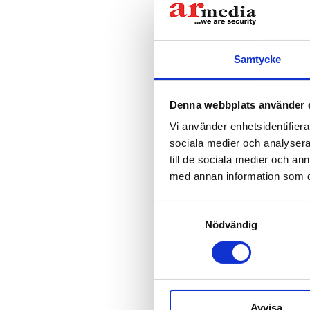
TE
ID
tr
Samtycke
PE
ÖV
LE
Denna webbplats använder 
”Mi
Vi använder enhetsidentifierar
IN
”Vå
sociala medier och analysera 
till de sociala medier och a
DE
”At
med annan information som du 
lös
S
Samtyckesval
All
Mar
Nödvändig
FÖ
Jue
Sec
Mi
Se
Ass
Ök
Avvisa