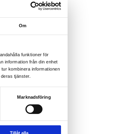
Om
andahålla funktioner för
n information från din enhet
 tur kombinera informationen
deras tjänster.
ndustry News as it Happens!
URITYWORLDMARKET.COM
Marknadsföring
nds presence in Sweden with
artnership
26 |
Read more »
ns Secure Building Council
26 |
Read more »
Tillåt alla
ons mobile attackers ahead of