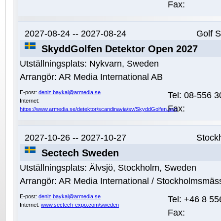
Fax:
2027-08-24 -- 2027-08-24
Golf S
SkyddGolfen Detektor Open 2027
Utställningsplats:
Nykvarn, Sweden
Arrangör:
AR Media International AB
E-post:
deniz.baykal@armedia.se
Tel:
08-556 3
Internet:
Fax:
https://www.armedia.se/detektor/scandinavia/sv/SkyddGolfen.asp
2027-10-26 -- 2027-10-27
Stock
Sectech Sweden
Utställningsplats:
Älvsjö, Stockholm, Sweden
Arrangör:
AR Media International / Stockholmsmäs
E-post:
deniz.baykal@armedia.se
Tel:
+46 8 55
Internet:
www.sectech-expo.com/sweden
Fax: