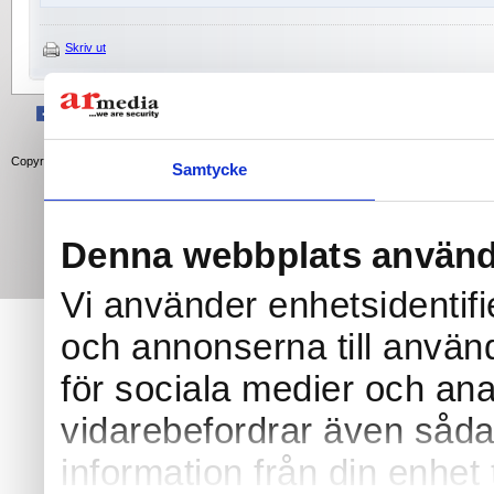
Skriv ut
FÖLJ OSS PÅ FACEBOOK
FÖLJ OSS PÅ INSTAGRAM
||
||
FAKTURA
|
Copyright © 2026 AR Media International AB
Samtycke
Denna webbplats använd
Vi använder enhetsidentifi
och annonserna till använd
för sociala medier och anal
vidarebefordrar även såda
information från din enhet 