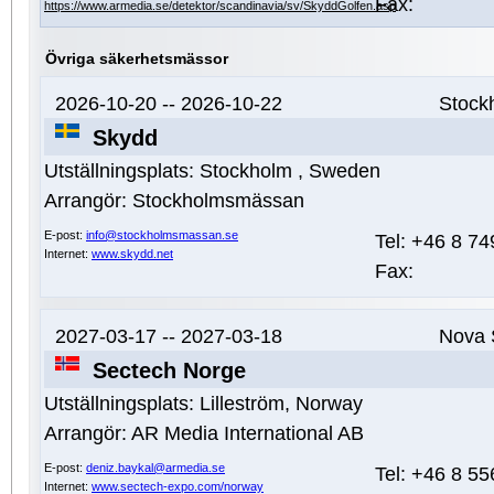
Fax:
https://www.armedia.se/detektor/scandinavia/sv/SkyddGolfen.asp
Övriga säkerhetsmässor
2026-10-20 -- 2026-10-22
Stock
Skydd
Utställningsplats:
Stockholm , Sweden
Arrangör:
Stockholmsmässan
E-post:
info@stockholmsmassan.se
Tel:
+46 8 74
Internet:
www.skydd.net
Fax:
2027-03-17 -- 2027-03-18
Nova 
Sectech Norge
Utställningsplats:
Lilleström, Norway
Arrangör:
AR Media International AB
E-post:
deniz.baykal@armedia.se
Tel:
+46 8 55
Internet:
www.sectech-expo.com/norway