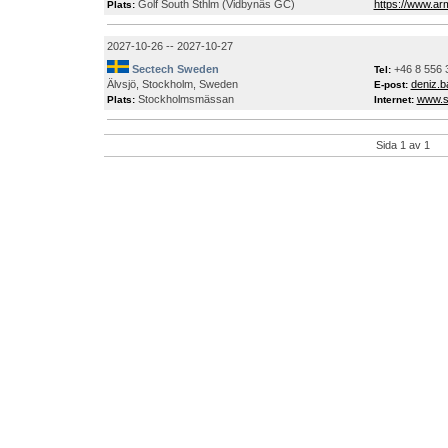
Golf South Sthlm (Vidbynäs GC)
https://www.ar
Plats:
2027-10-26 -- 2027-10-27
Sectech Sweden
+46 8 556 
Tel:
Älvsjö, Stockholm, Sweden
deniz.
E-post:
Stockholmsmässan
www.s
Plats:
Internet:
Sida 1 av 1