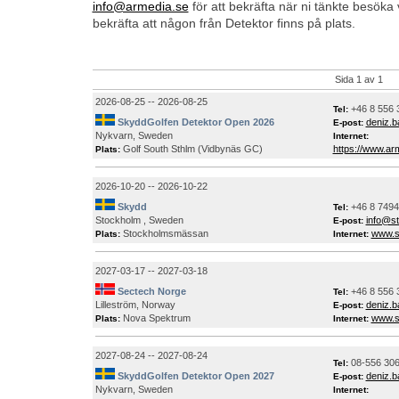
info@armedia.se
för att bekräfta när ni tänkte besöka
bekräfta att någon från Detektor finns på plats.
Sida 1 av 1
2026-08-25 -- 2026-08-25
+46 8 556 
Tel:
SkyddGolfen Detektor Open 2026
deniz.
E-post:
Nykvarn, Sweden
Internet:
Golf South Sthlm (Vidbynäs GC)
https://www.ar
Plats:
2026-10-20 -- 2026-10-22
Skydd
+46 8 749
Tel:
Stockholm , Sweden
info@s
E-post:
Stockholmsmässan
www.s
Plats:
Internet:
2027-03-17 -- 2027-03-18
Sectech Norge
+46 8 556 
Tel:
Lilleström, Norway
deniz.
E-post:
Nova Spektrum
www.s
Plats:
Internet:
2027-08-24 -- 2027-08-24
08-556 306
Tel:
SkyddGolfen Detektor Open 2027
deniz.
E-post:
Nykvarn, Sweden
Internet: