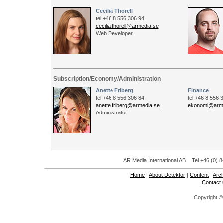
Cecilia Thorell
tel +46 8 556 306 94
cecilia.thorell@armedia.se
Web Developer
Subscription/Economy/Administration
Anette Friberg
Finance
tel +46 8 556 306 84
tel +46 8 556 
anette.friberg@armedia.se
ekonomi@arme
Administrator
AR Media International AB Tel +46 (0) 8
Home
|
About Detektor
|
Content
|
Arc
Contact 
Copyright ©