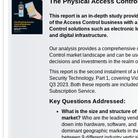
The Physical Access Contro
This report is an in-depth study provi
of the Access Control business with a
Control solutions such as electronic l
and digital infrastructure.
Our analysis provides a comprehensive o
Control market landscape and can be used
decisions and investments in the realm o
This report is the second instalment of a
Security Technology. Part 1, covering Vi
Q3 2023. Both these reports are includ
Subscription Service.
Key Questions Addressed:
What is the size and structure of
market?
Who are the leading vend
down into hardware, software, and
dominant geographic markets in the
between 9 different industry vertica